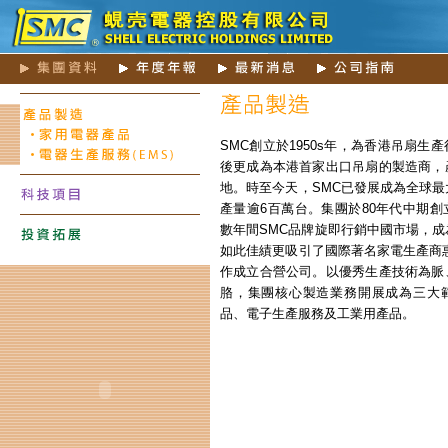
SMC
創立於
1950s
年，為香港吊扇生產
後更成為本港首家出口吊扇的製造商，
地。時至今天，
SMC
已發展成為全球最
產量逾
6
百萬台。集團於
80
年代中期創
數年間
SMC
品牌旋即行銷中國市場，成
如此佳績更吸引了國際著名家電生產商
作成立合營公司。以優秀生產技術為脈
胳，集團核心製造業務開展成為三大
品、電子生產服務及工業用產品。