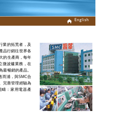
行業的拓荒者，及
產品行銷往世界各
大的生產商，每年
立微波爐業務，在
為最暢銷的產品。
惠而浦，與
SMC
合
、完善管理經驗為
範疇：家用電器產